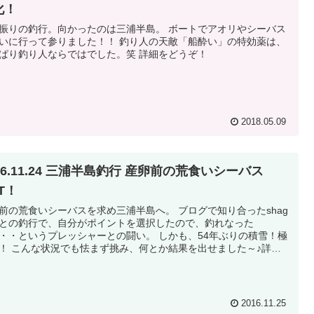
化！
振りの釣行。向かったのは三浦半島。 ボートでアオリやシーバス
いに行って参りました！！ 釣り人の天敵「船酔い」の特効薬は、
ぱり釣り人ならではでした。笑 詳細をどうぞ！
2018.05.09
16.11.24 三浦半島釣行 産卵前の荒食いシーバス
T！
前の荒食いシーバスを求め三浦半島へ。 ブログで知り合ったshag
との釣行で、自分がポイントを選択したので、釣れなった
・・というプレッシャーとの闘い。 しかも、54年ぶりの積雪！極
！ こんな状況でも怯まず挑み、何とか結果を出せました～♪詳細
うぞ・・・！
2016.11.25