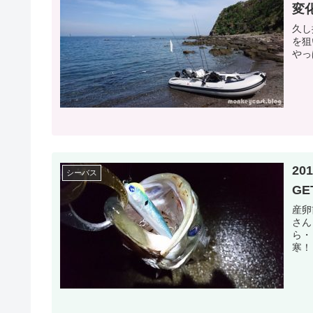
変
久し
を狙
やっ
20
シーバス
GE
産卵
さん
ら・
寒！
をど