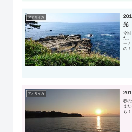
20
アオリイカ
光
今回
た。
ーナ
の！
20
アオリイカ
春の
まだ
も！