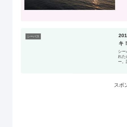
20
シーバス
キ
シー
れた
ー。
スポ