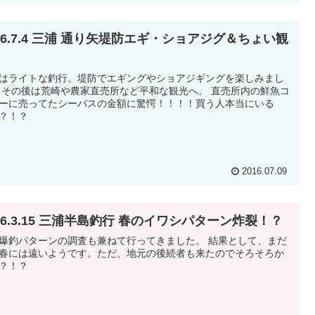
16.7.4 三浦 通り矢堤防エギ・ショアジグ＆ちょい観
はライトな釣行。堤防でエギングやショアジギングを楽しみまし
 その後は荒崎や農家直売所など平和な観光へ。 直売所内の鮮魚コ
ーに売ってたシーバスの金額に驚愕！！！！買う人本当にいる
？！？
2016.07.09
16.3.15 三浦半島釣行 春のイワシパターン炸裂！？
爆釣パターンの調査も兼ねて行ってきました。 結果として、まだ
春には遠いようです。ただ、地元の後続者も来たのでそろそろか
？！？