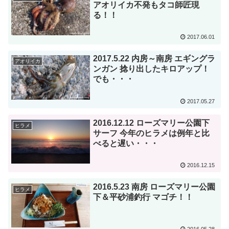
アオリイカ不発もタコ師匠現
る！！
2017.06.01
2017.5.22 内房～南房 エギングラ
アオリイカ
ンガン 捻り出したキロアップ！
でも・・・
2017.05.27
2016.12.12 ローズマリー公園下
ヒラメ
サーフ 今年のヒラメは例年と比
べると遅い・・・
2016.12.15
2016.5.23 南房 ローズマリー公園
ヒラメ
下＆平砂浦釣行 マゴチ！！
2016.05.28