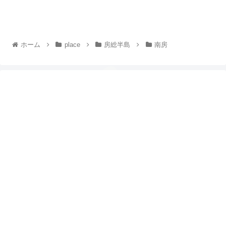
ホーム
place
房総半島
南房