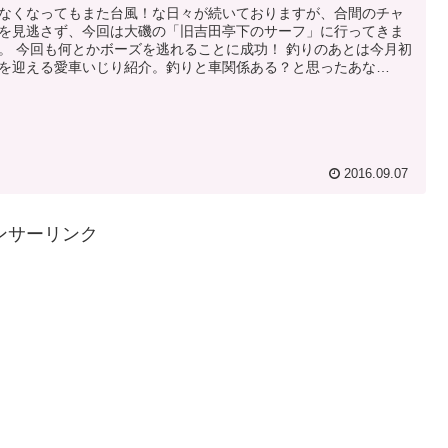
なくなってもまた台風！な日々が続いておりますが、合間のチャ
を見逃さず、今回は大磯の「旧吉田亭下のサーフ」に行ってきま
。 今回も何とかボーズを逃れることに成功！ 釣りのあとは今月初
を迎える愛車いじり紹介。釣りと車関係ある？と思ったあな
！その通り！何も言い返せません・・・。笑
2016.09.07
ンサーリンク