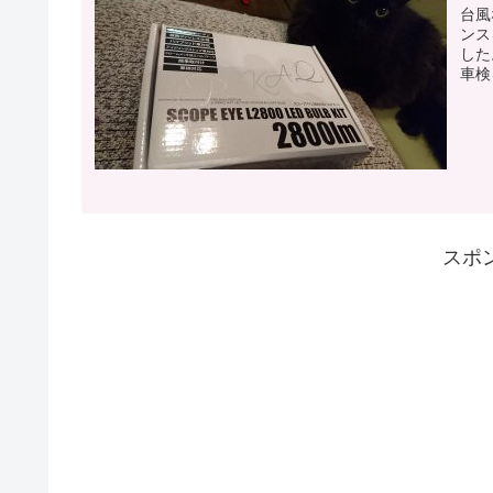
台風
ンス
した
車検
た！
スポ