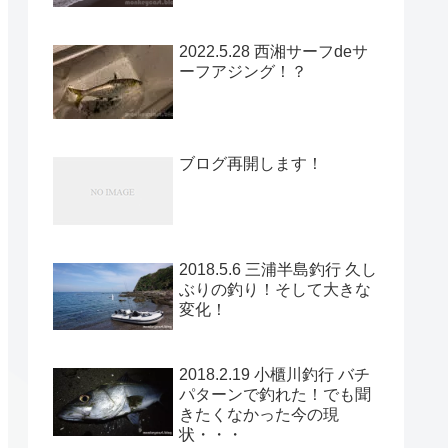
2022.5.28 西湘サーフdeサ
ーフアジング！？
ブログ再開します！
2018.5.6 三浦半島釣行 久し
ぶりの釣り！そして大きな
変化！
2018.2.19 小櫃川釣行 バチ
パターンで釣れた！でも聞
きたくなかった今の現
状・・・