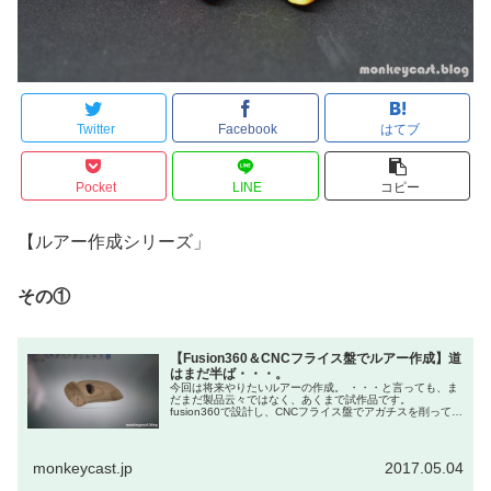
Twitter
Facebook
はてブ
Pocket
LINE
コピー
【ルアー作成シリーズ」
その①
【Fusion360＆CNCフライス盤でルアー作成】道
はまだ半ば・・・。
今回は将来やりたいルアーの作成。 ・・・と言っても、ま
だまだ製品云々ではなく、あくまで試作品です。
fusion360で設計し、CNCフライス盤でアガチスを削ってみ
ました。 まだまだ未熟な作品ですが、一応形にはなりまし
たので、是非気になったら見てやって下さい！！
monkeycast.jp
2017.05.04