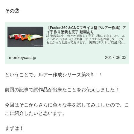
その②
【Fusion360＆CNCフライス盤でルアー作成】ア
イ手作り塗装も完了 動画あり
試行錯誤の中、何とか塗装まで完了し形にできました。 ル
アーのアイはやっぱり大事。オリジナルを作成して、とて
もよかったと思っております。 実際にテストして頂ける方
にも無事現物をお渡しすることができ、早速テストして頂
けます！ 実際のスイム動画や、カラーリングのパターンの
写真も載せてますので、きになったら見てやって下さ
い！！
monkeycast.jp
2017.06.03
ということで、ルアー作成シリーズ第3弾！！
前回の記事で試作品が出来たことをお伝えしました！
今回はそこからさらに色々な事を試してみましたので、こ
こに紹介したいと思います。
まずは！