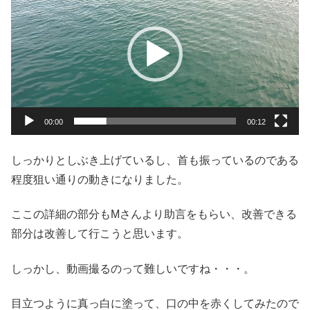
画
プ
レ
ー
ヤ
ー
00:00
00:12
しっかりとしぶき上げているし、首も振っているのである
程度狙い通りの動きになりました。
ここの詳細の部分もMさんより助言をもらい、改善できる
部分は改善して行こうと思います。
しっかし、動画撮るのって難しいですね・・・。
目立つように真っ白に塗って、口の中を赤くしてみたので