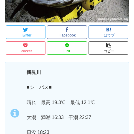
Twitter
Facebook
はてブ
Pocket
LINE
コピー
鶴見川
■シーバス■
晴れ 最高 19.3℃ 最低 12.1℃
大潮 満潮 16:33 干潮 22:37
日没 18:23