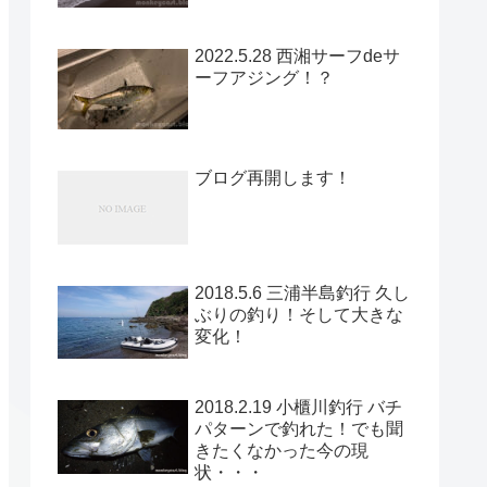
2022.5.28 西湘サーフdeサ
ーフアジング！？
ブログ再開します！
2018.5.6 三浦半島釣行 久し
ぶりの釣り！そして大きな
変化！
2018.2.19 小櫃川釣行 バチ
パターンで釣れた！でも聞
きたくなかった今の現
状・・・