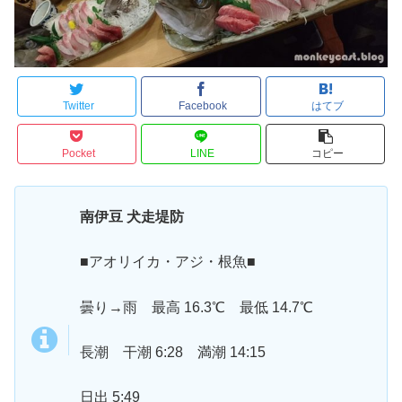
Twitter
Facebook
はてブ
Pocket
LINE
コピー
南伊豆 犬走堤防
■アオリイカ・アジ・根魚■
曇り→雨 最高 16.3℃ 最低 14.7℃
長潮 干潮 6:28 満潮 14:15
日出 5:49