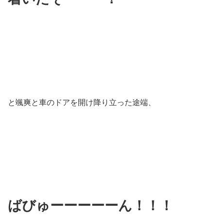
と颯爽と車のドアを開け降り立った途端、
ばびゅーーーーーん！！！