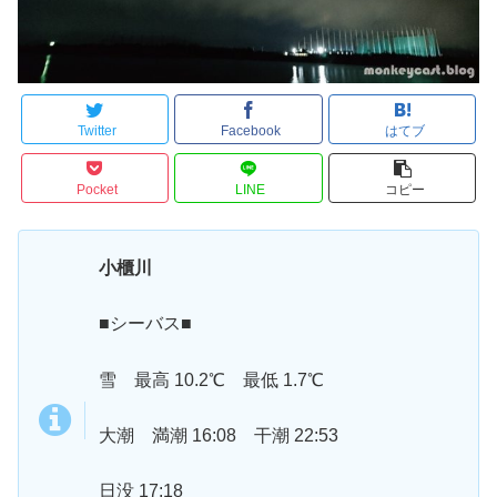
Twitter
Facebook
はてブ
Pocket
LINE
コピー
小櫃川
■シーバス■
雪 最高 10.2℃ 最低 1.7℃
大潮 満潮 16:08 干潮 22:53
日没 17:18