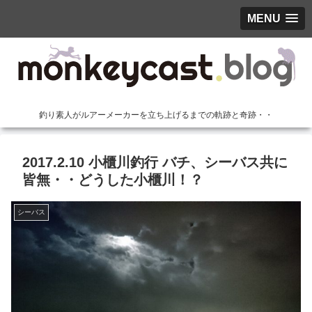
MENU
釣り素人がルアーメーカーを立ち上げるまでの軌跡と奇跡・・
2017.2.10 小櫃川釣行 バチ、シーバス共に
皆無・・どうした小櫃川！？
シーバス