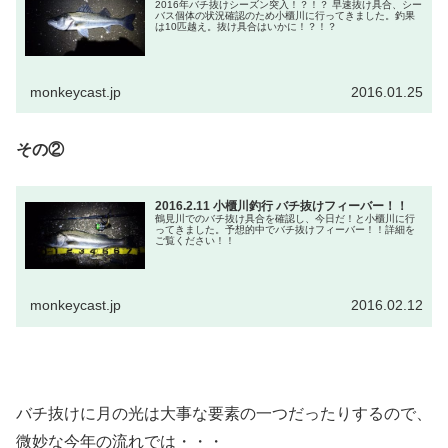
2016年バチ抜けシーズン突入！？！？ 早速抜け具合、シー
バス個体の状況確認のため小櫃川に行ってきました。釣果
は10匹越え。抜け具合はいかに！？！？
monkeycast.jp
2016.01.25
その②
2016.2.11 小櫃川釣行 バチ抜けフィーバー！！
鶴見川でのバチ抜け具合を確認し、今日だ！と小櫃川に行
ってきました。予想的中でバチ抜けフィーバー！！詳細を
ご覧ください！！
monkeycast.jp
2016.02.12
バチ抜けに月の光は大事な要素の一つだったりするので、
微妙な今年の流れでは・・・