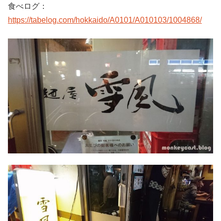
食べログ：
https://tabelog.com/hokkaido/A0101/A010103/1004868/