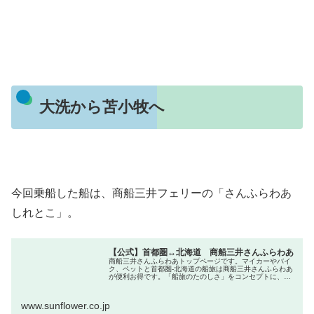
大洗から苫小牧へ
今回乗船した船は、商船三井フェリーの「さんふらわあ
しれとこ」。
【公式】首都圏↔北海道 商船三井さんふらわあ
商船三井さんふらわあトップページです。マイカーやバイ
ク、ペットと首都圏-北海道の船旅は商船三井さんふらわあ
が便利お得です。「船旅のたのしさ」をコンセプトに、よ
り充実した船旅をご提供します。
www.sunflower.co.jp